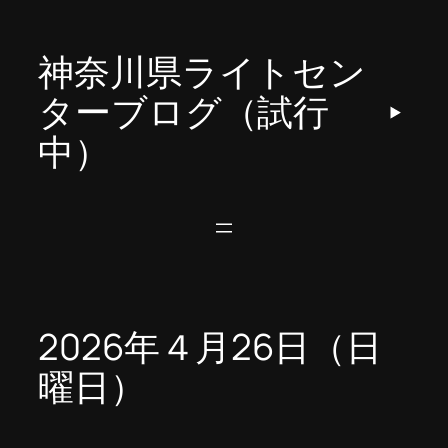
内
容
神奈川県ライトセン
を
ス
ターブログ（試行
キ
中）
ッ
プ
2026年４月26日（日
曜日）